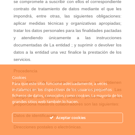
se compromete a suscribir con ellos el correspondiente
contrato de tratamiento de datos mediante el que les
impondrá, entre otras, las siguientes obligaciones:
aplicar medidas técnicas y organizativas apropiadas;
tratar los datos personales para las finalidades pactadas
y atendiendo únicamente a las instrucciones
documentadas de La entidad ; y suprimir o devolver los
datos a la entidad una vez finalice la prestación de los
servicios.
Procedencia
Cookies
Los datos de carácter personal se obtienen
Para que este sitio funcione adecuadamente, a veces
instalamos en los dispositivos de los usuarios pequeños
directamente de las personas interesadas. Las
ficheros de datos, conocidos como cookies. La mayoría de los
categorías de datos de carácter personal que nos
grandes sitios web también lo hacen.
proporciona nuestros colaboradores son las siguientes:
Datos de identificación.
Aceptar cookies
Direcciones postales o electrónicas.