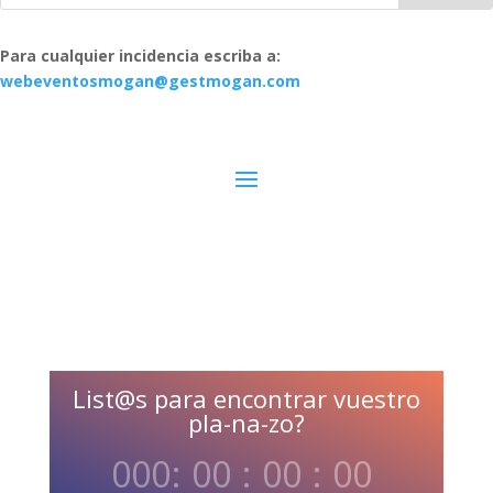
Para cualquier incidencia escriba a:
webeventosmogan@gestmogan.com
List@s para encontrar vuestro
pla-na-zo?
000
:
00
:
00
:
00