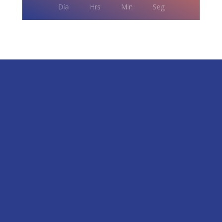
Día
Hrs
Min
Seg